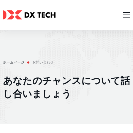
ホームページ
私たちについて
サービス
ケーススタディ
ホームページ
お問い合わせ
AIサービス
ブログ
あなたのチャンスについて話
ウェブ開発
お問い合わせ
モバイル開発
し合いましょう
日本語
ITソフトウェアコンサルティング
Zalo/Lineミニアプリ
English
UI/UXデザイン
Tiếng Việt