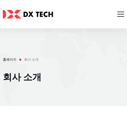
홈페이지
회사 소개
서비스
전형적인 연구
홈페이지
회사 소개
AI 서비스
블로그
회사 소개
웹 개발
연락
모바일 개발
한국어
Zalo/Line 미니 앱
IT 소프트웨어 컨설팅
English
UI/UX 디자인
Tiếng Việt