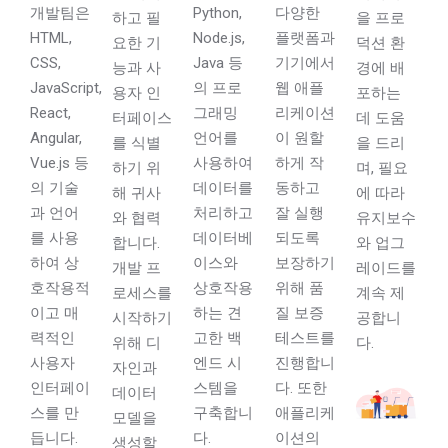
개발팀은
Python,
다양한
하고 필
을 프로
HTML,
Node.js,
플랫폼과
요한 기
덕션 환
CSS,
Java 등
기기에서
능과 사
경에 배
JavaScript,
의 프로
웹 애플
용자 인
포하는
React,
그래밍
리케이션
터페이스
데 도움
Angular,
언어를
이 원할
를 식별
을 드리
Vue.js 등
사용하여
하게 작
하기 위
며, 필요
의 기술
데이터를
동하고
해 귀사
에 따라
과 언어
처리하고
잘 실행
와 협력
유지보수
를 사용
데이터베
되도록
합니다.
와 업그
하여 상
이스와
보장하기
개발 프
레이드를
호작용적
상호작용
위해 품
로세스를
계속 제
이고 매
하는 견
질 보증
시작하기
공합니
력적인
고한 백
테스트를
위해 디
다.
사용자
엔드 시
진행합니
자인과
인터페이
스템을
다. 또한
데이터
스를 만
구축합니
애플리케
모델을
듭니다.
다.
이션의
생성할