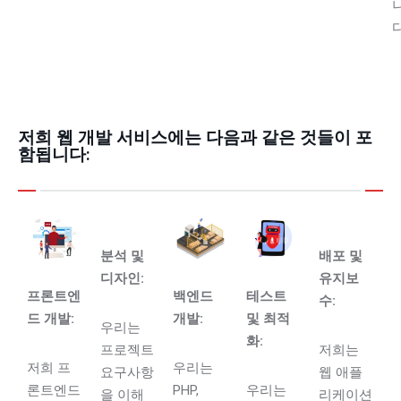
다
저희 웹 개발 서비스에는 다음과 같은 것들이 포
함됩니다:​
분석 및
배포 및
디자인:
유지보
프론트엔
백엔드
테스트
수:
드 개발:
개발:
및 최적
우리는
화:
프로젝트
저희는
저희 프
우리는
요구사항
웹 애플
론트엔드
PHP,
우리는
을 이해
리케이션