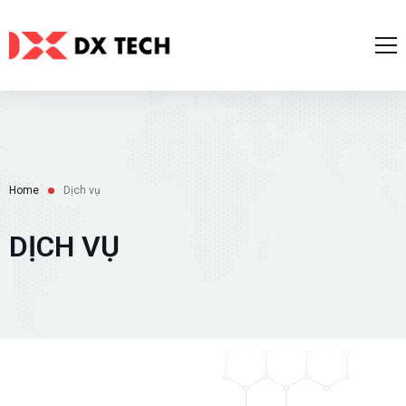
Trang chủ
Về chúng tôi
Dịch Vụ
Dự án nổi bật
Home
Dịch vụ
Dịch vụ AI
Tin tức
DỊCH VỤ
Phát triển Website
Tuyển dụng
Phát triển ứng dụng di động
Liên Hệ
Zalo/Line Mini Apps
Tiếng Việt
Tư vấn Giải pháp Phần mềm IT
Thiết kế UI/UX
English