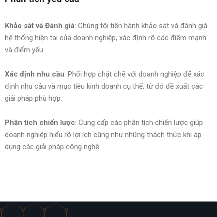
Khảo sát và Đánh giá
Lập kế hoạch chi tiết
Hỗ trợ triển khai
: Chúng tôi tiến hành khảo sát và đánh giá
hệ thống hiện tại của doanh nghiệp, xác định rõ các điểm mạnh
và điểm yếu.
Đề xuất giải pháp công nghệ
Xác định nhu cầu
Đào tạo nhân viên
: Phối hợp chặt chẽ với doanh nghiệp để xác
định nhu cầu và mục tiêu kinh doanh cụ thể, từ đó đề xuất các
giải pháp phù hợp.
Phát triển chiến lược dài hạn
Phân tích chiến lược
Hỗ trợ sau triển khai
: Cung cấp các phân tích chiến lược giúp
doanh nghiệp hiểu rõ lợi ích cũng như những thách thức khi áp
dụng các giải pháp công nghệ.